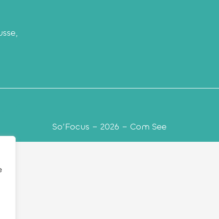
usse,
 ici
So’Focus – 2026 – Com See
e