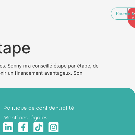
Réseaux
P
B
S
R
A
tape
des. Sonny m’a conseillé étape par étape, de
tenir un financement avantageux. Son
Politique de confidentialité
Mentions légales