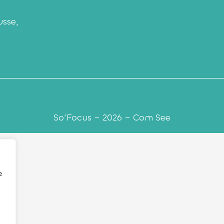
usse,
 ici
So’Focus – 2026 – Com See
e