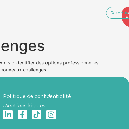
Réseaux
P
B
S
R
A
llenges
mis d’identifier des options professionnelles
e nouveaux challenges.
Politique de confidentialité
Mentions légales