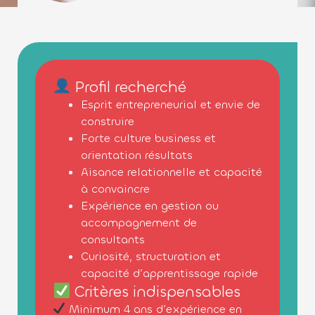
Profil recherché
Esprit entrepreneurial et envie de
construire
Forte culture business et
orientation résultats
Aisance relationnelle et capacité
à convaincre
Expérience en gestion ou
accompagnement de
consultants
Curiosité, structuration et
capacité d’apprentissage rapide
Critères indispensables
Minimum 4 ans d’expérience en