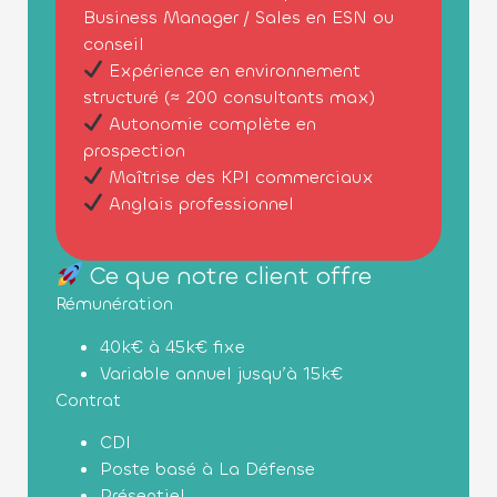
Business Manager / Sales en ESN ou
conseil
Expérience en environnement
structuré (≈ 200 consultants max)
Autonomie complète en
prospection
Maîtrise des KPI commerciaux
Anglais professionnel
Ce que notre client offre
Rémunération
40k€ à 45k€ fixe
Variable annuel jusqu’à 15k€
Contrat
CDI
Poste basé à La Défense
Présentiel