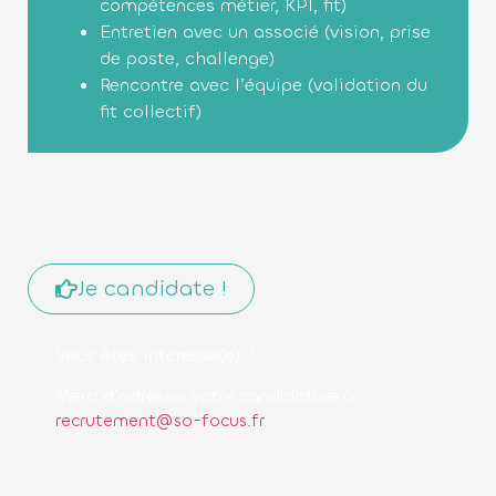
compétences métier, KPI, fit)
Entretien avec un associé (vision, prise
de poste, challenge)
Rencontre avec l’équipe (validation du
fit collectif)
Je candidate !
Vous êtes intéressé(e) ?
Merci d’adresser votre candidature à
recrutement@so-focus.fr
.